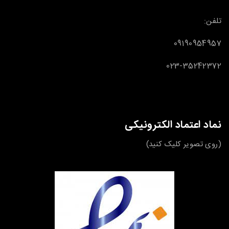
تلفن:
09190954957
023-35242372
نماد اعتماد الکترونیکی
(روی تصویر کلیک کنید)