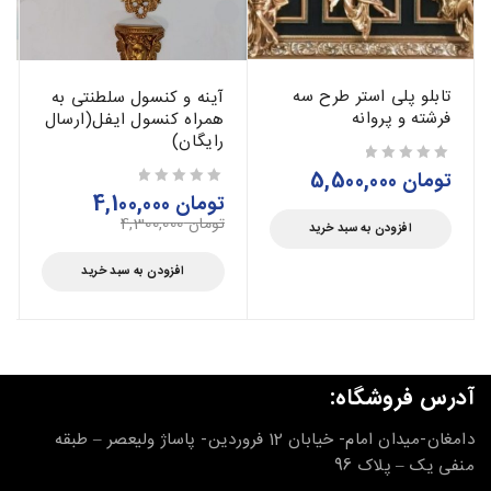
تابلو پلی استر طرح سه
آینه و کنسول سلطنتی به
فرشته و پروانه
همراه کنسول ایفل(ارسال
رایگان)
تومان
5,500,000
از 5
تومان
4,100,000
از 5
تومان
4,300,000
افزودن به سبد خرید
افزودن به سبد خرید
آدرس فروشگاه:
دامغان-میدان امام- خیابان 12 فروردین- پاساژ ولیعصر – طبقه
منفی یک – پلاک 96