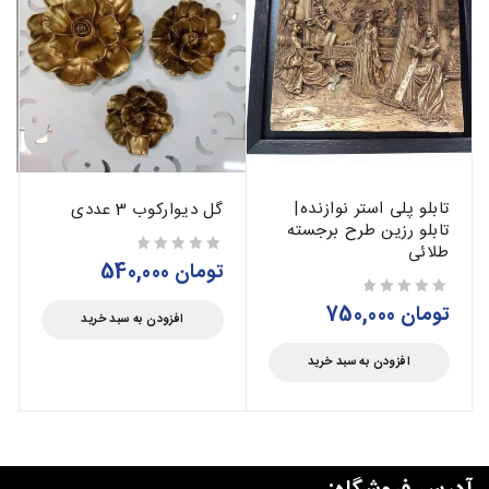
تابلو پلی استر نوازنده|
گل دیوارکوب 3 عددی
تابلو رزین طرح برجسته
طلائی
تومان
540,000
از 5
تومان
750,000
از 5
افزودن به سبد خرید
افزودن به سبد خرید