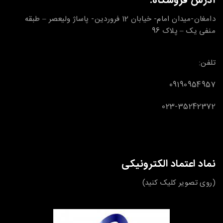
آدرس فروشگاه:
دامغان-میدان امام- خیابان 12 فروردین- پاساژ ولیعصر – طبقه
منفی یک – پلاک 96
تلفن:
09190954957
023-35242372
نماد اعتماد الکترونیکی
(روی تصویر کلیک کنید)