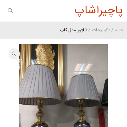
پاچیراشاپ
خانه
/
دکوریجات
/
آباژور مدل کاپ