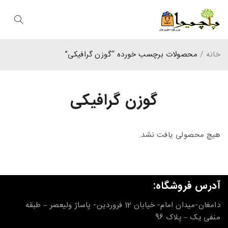
خانه
/
محصولات برچسب خورده “گوزن گرافیکی”
گوزن گرافیکی
هیچ محصولی یافت نشد.
آدرس فروشگاه:
دامغان-میدان امام- خیابان 12 فروردین- پاساژ ولیعصر – طبقه
منفی یک – پلاک 96