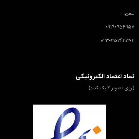
تلفن:
09190954957
023-35242372
نماد اعتماد الکترونیکی
(روی تصویر کلیک کنید)