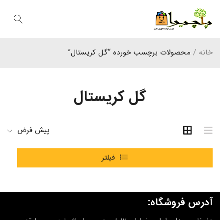
خانه
/
محصولات برچسب خورده “گل کریستال”
گل کریستال
پیش فرض
فیلتر
آدرس فروشگاه: