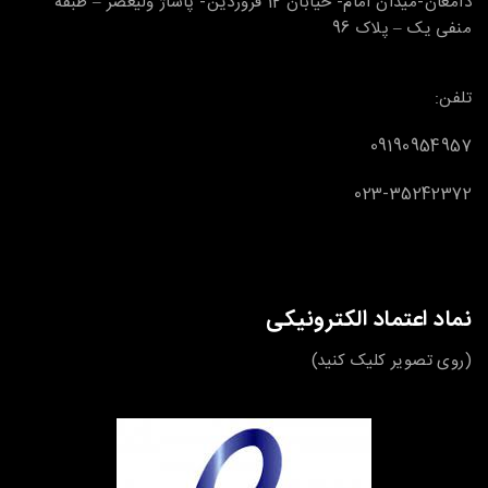
دامغان-میدان امام- خیابان 12 فروردین- پاساژ ولیعصر – طبقه
منفی یک – پلاک 96
تلفن:
09190954957
023-35242372
نماد اعتماد الکترونیکی
(روی تصویر کلیک کنید)