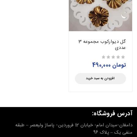
گل دیوارکوب مجموعه 3
عددی
تومان
490,000
از 5
افزودن به سبد خرید
آدرس فروشگاه:
دامغان-میدان امام- خیابان 12 فروردین- پاساژ ولیعصر – طبقه
منفی یک – پلاک 96