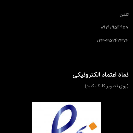
تلفن:
09190954957
023-35242372
نماد اعتماد الکترونیکی
(روی تصویر کلیک کنید)