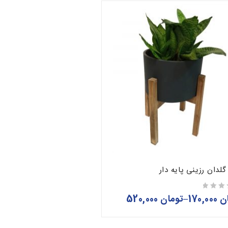
دان رزینی پایه دار
ن
170,000
–
تومان
520,000