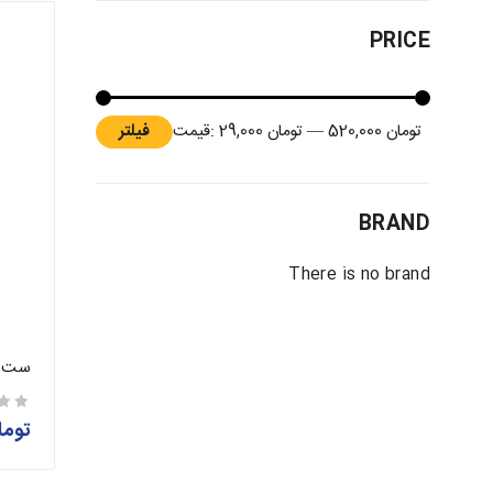
PRICE
تومان 520,000
—
تومان 29,000
قیمت:
فیلتر
BRAND
There is no brand
ست گل
توما
از 5