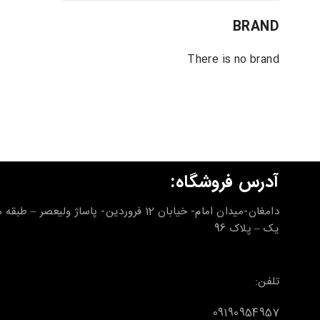
BRAND
There is no brand
آدرس فروشگاه:
دامغان-میدان امام- خیابان 12 فروردین- پاساژ ولیعصر – طب
یک – پلاک 96
تلفن:
09190954957