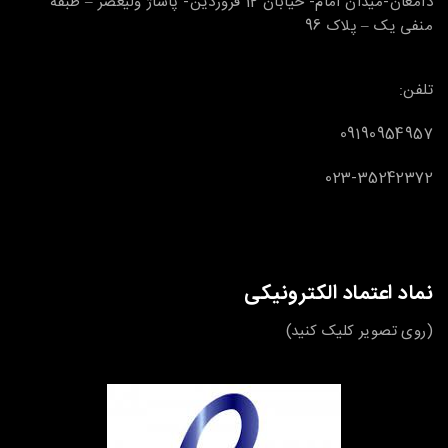
دامغان-میدان امام- خیابان 12 فروردین- پاساژ ولیعصر – طبقه
منفی یک – پلاک 96
تلفن:
09190954957
023-35242372
نماد اعتماد الکترونیکی
(روی تصویر کلیک کنید)