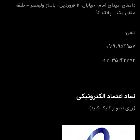
دامغان-میدان امام- خیابان 12 فروردین- پاساژ ولیعصر – طبقه
منفی یک – پلاک 96
تلفن:
09190954957
023-35242372
نماد اعتماد الکترونیکی
(روی تصویر کلیک کنید)