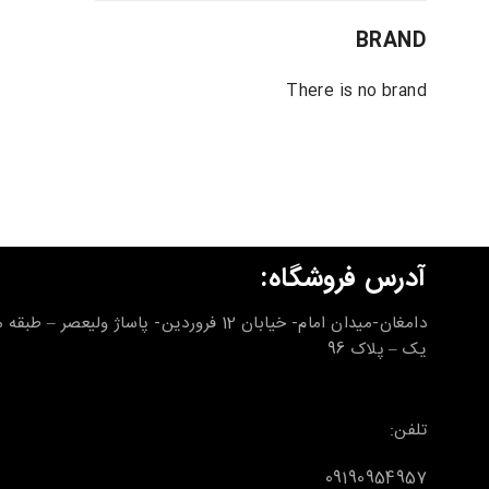
BRAND
There is no brand
آدرس فروشگاه:
دامغان-میدان امام- خیابان 12 فروردین- پاساژ ولیعصر – طب
یک – پلاک 96
تلفن:
09190954957