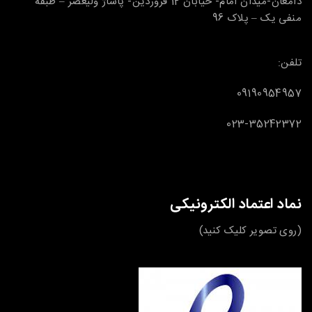
دامغان-میدان امام- خیابان 12 فروردین- پاساژ ولیعصر – طبقه
منفی یک – پلاک 96
تلفن:
09190954957
023-35242372
نماد اعتماد الکترونیکی
(روی تصویر کلیک کنید)