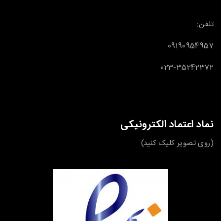
تلفن:
09190954957
023-35242372
نماد اعتماد الکترونیکی
(روی تصویر کلیک کنید)