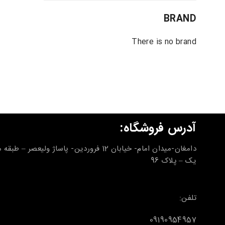
BRAND
There is no brand
آدرس فروشگاه:
دامغان-میدان امام- خیابان 12 فروردین- پاساژ ولیعصر – طب
یک – پلاک 96
تلفن:
09190954957