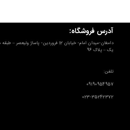
آدرس فروشگاه:
دامغان-میدان امام- خیابان 12 فروردین- پاساژ ولیعصر – طب
یک – پلاک 96
تلفن:
09190954957
023-35242372