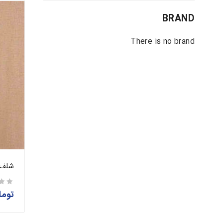
BRAND
There is no brand
شلف 
توما
از 5