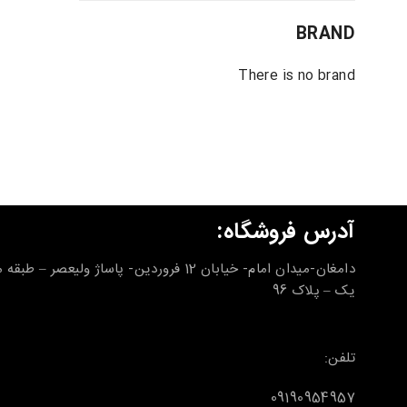
BRAND
There is no brand
آدرس فروشگاه:
دامغان-میدان امام- خیابان 12 فروردین- پاساژ ولیعصر – طب
یک – پلاک 96
تلفن:
09190954957