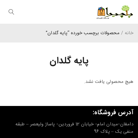
خانه
/
محصولات برچسب خورده “پایه گلدان”
پایه گلدان
هیچ محصولی یافت نشد.
آدرس فروشگاه:
دامغان-میدان امام- خیابان 12 فروردین- پاساژ ولیعصر – طبقه
منفی یک – پلاک 96