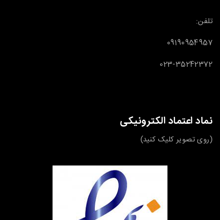
تلفن:
09190954957
023-35242372
نماد اعتماد الکترونیکی
(روی تصویر کلیک کنید)