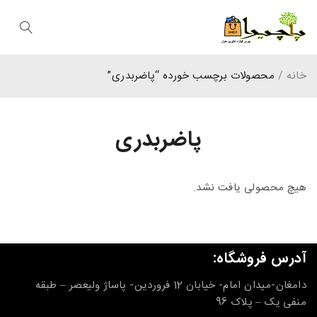
خانه
/
محصولات برچسب خورده “پاضربدری”
پاضربدری
هیچ محصولی یافت نشد.
آدرس فروشگاه:
دامغان-میدان امام- خیابان 12 فروردین- پاساژ ولیعصر – طبقه
منفی یک – پلاک 96