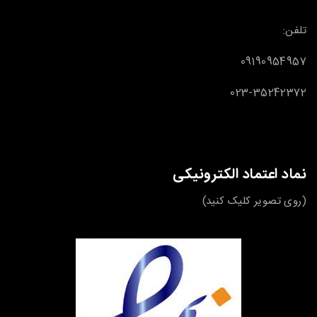
تلفن:
09190954957
023-35242372
نماد اعتماد الکترونیکی
(روی تصویر کلیک کنید)