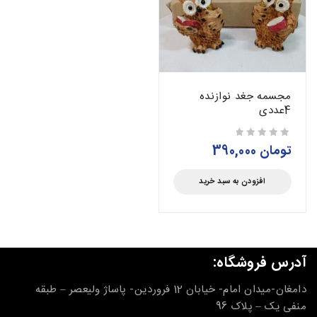
مجسمه جغد نوازنده
4عددی
تومان
390,000
از 5
افزودن به سبد خرید
آدرس فروشگاه:
دامغان-میدان امام- خیابان 12 فروردین- پاساژ ولیعصر – طبقه
منفی یک – پلاک 96