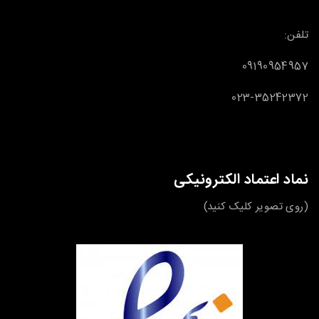
تلفن:
09190954957
023-35242372
نماد اعتماد الکترونیکی
(روی تصویر کلیک کنید)