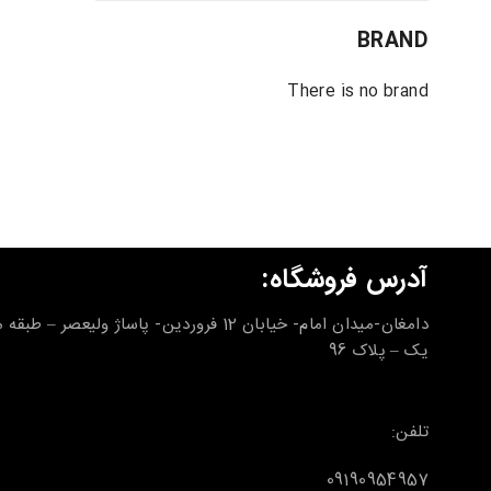
BRAND
There is no brand
آدرس فروشگاه:
دامغان-میدان امام- خیابان 12 فروردین- پاساژ ولیعصر – طب
یک – پلاک 96
تلفن:
09190954957