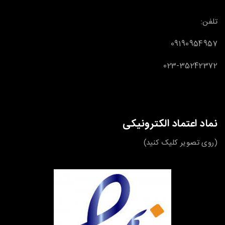
تلفن:
09190954957
023-35242372
نماد اعتماد الکترونیکی
(روی تصویر کلیک کنید)