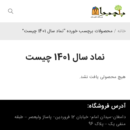
خانه
/
محصولات برچسب خورده “نماد سال 1401 چیست”
نماد سال 1401 چیست
هیچ محصولی یافت نشد.
آدرس فروشگاه:
دامغان-میدان امام- خیابان 12 فروردین- پاساژ ولیعصر – طبقه
منفی یک – پلاک 96