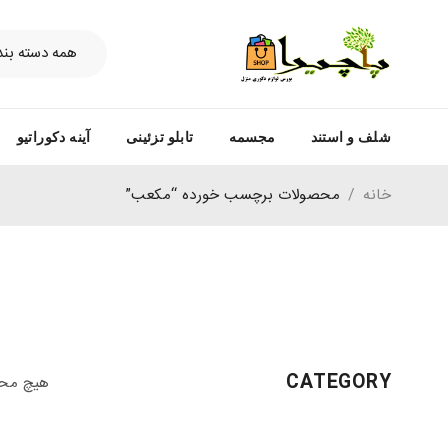
شلف و استند
مجسمه
تابلو تزئینی
آینه دکوراتیو
خانه
/
محصولات برچسب خورده “مکعب”
CATEGORY
هیچ محص