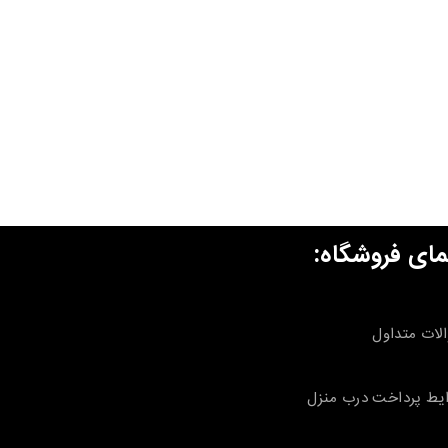
مای فروشگاه:
لات متداول
یط پرداخت درب منزل