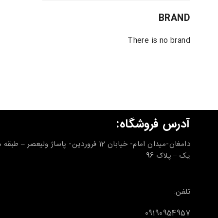
BRAND
There is no brand
آدرس فروشگاه:
دامغان-میدان امام- خیابان 12 فروردین- پاساژ ولیعصر – طب
یک – پلاک 96
تلفن:
09190954957