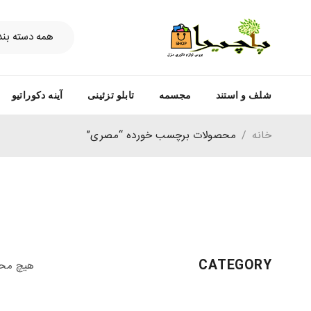
شلف و استند
مجسمه
تابلو تزئینی
آینه دکوراتیو
خانه
/
محصولات برچسب خورده “مصری”
CATEGORY
هیچ محص