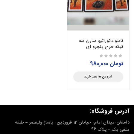
تابلو دکوراتیو مدرن سه
تیکه طرح پنجره ای
تومان
980,000
از 5
افزودن به سبد خرید
آدرس فروشگاه:
دامغان-میدان امام- خیابان 12 فروردین- پاساژ ولیعصر – طبقه
منفی یک – پلاک 96