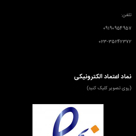
تلفن:
09190954957
023-35242372
نماد اعتماد الکترونیکی
(روی تصویر کلیک کنید)