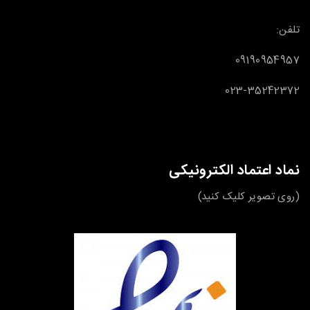
تلفن:
09190954957
023-35242372
نماد اعتماد الکترونیکی
(روی تصویر کلیک کنید)