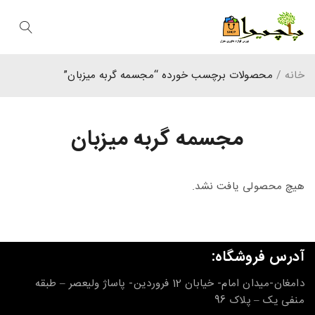
خانه
/
محصولات برچسب خورده “مجسمه گربه میزبان”
مجسمه گربه میزبان
هیچ محصولی یافت نشد.
آدرس فروشگاه:
دامغان-میدان امام- خیابان 12 فروردین- پاساژ ولیعصر – طبقه
منفی یک – پلاک 96