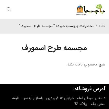
خانه
/
محصولات برچسب خورده “مجسمه طرح اسمورف”
مجسمه طرح اسمورف
هیچ محصولی یافت نشد.
آدرس فروشگاه:
دامغان-میدان امام- خیابان 12 فروردین- پاساژ ولیعصر – طبقه
منفی یک – پلاک 96