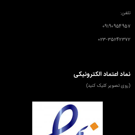
تلفن:
09190954957
023-35242372
نماد اعتماد الکترونیکی
(روی تصویر کلیک کنید)