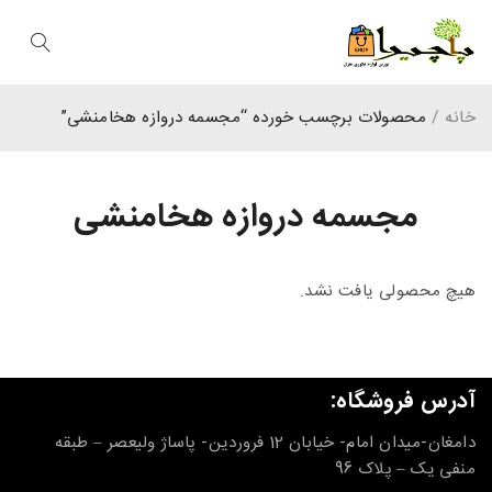
خانه
/
محصولات برچسب خورده “مجسمه دروازه هخامنشی”
مجسمه دروازه هخامنشی
هیچ محصولی یافت نشد.
آدرس فروشگاه:
دامغان-میدان امام- خیابان 12 فروردین- پاساژ ولیعصر – طبقه
منفی یک – پلاک 96