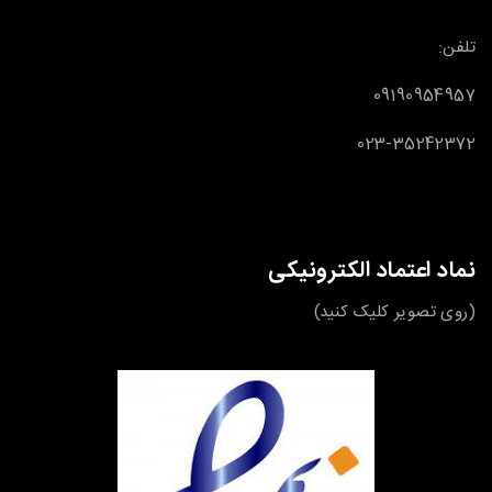
تلفن:
09190954957
023-35242372
نماد اعتماد الکترونیکی
(روی تصویر کلیک کنید)