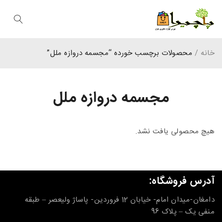
خانه
/
محصولات برچسب خورده “مجسمه دروازه ملل”
مجسمه دروازه ملل
هیچ محصولی یافت نشد.
آدرس فروشگاه:
دامغان-میدان امام- خیابان 12 فروردین- پاساژ ولیعصر – طبقه
منفی یک – پلاک 96