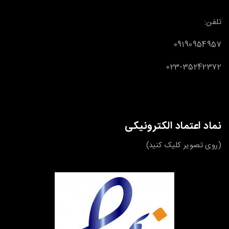
تلفن:
09190954957
023-35242372
نماد اعتماد الکترونیکی
(روی تصویر کلیک کنید)