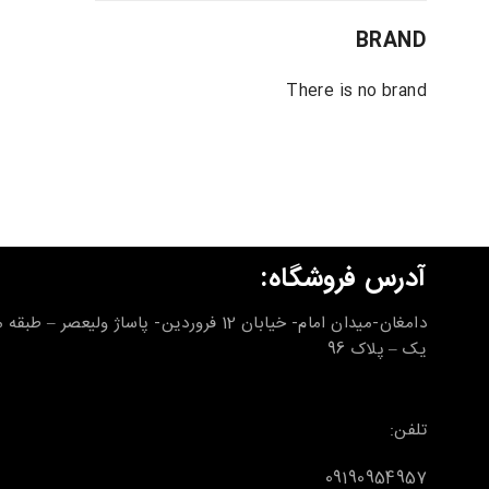
BRAND
There is no brand
آدرس فروشگاه:
دامغان-میدان امام- خیابان 12 فروردین- پاساژ ولیعصر – طب
یک – پلاک 96
تلفن:
09190954957