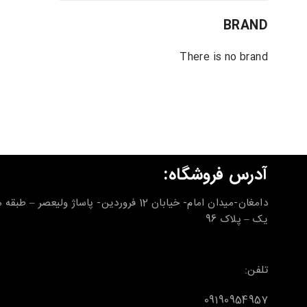
BRAND
There is no brand
آدرس فروشگاه:
دامغان-میدان امام- خیابان 12 فروردین- پاساژ ولیعصر – طب
یک – پلاک 96
تلفن:
09190954957