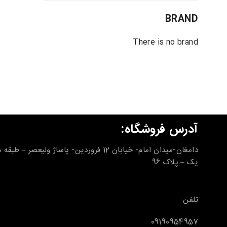
BRAND
There is no brand
آدرس فروشگاه:
دامغان-میدان امام- خیابان 12 فروردین- پاساژ ولیعصر – طب
یک – پلاک 96
تلفن:
09190954957