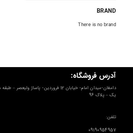
BRAND
There is no brand
آدرس فروشگاه:
دامغان-میدان امام- خیابان 12 فروردین- پاساژ ولیعصر – طب
یک – پلاک 96
تلفن:
09190954957