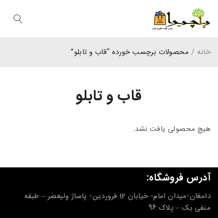
خانه
/
محصولات برچسب خورده “قاب و تابلو”
قاب و تابلو
هیچ محصولی یافت نشد.
آدرس فروشگاه:
دامغان-میدان امام- خیابان 12 فروردین- پاساژ ولیعصر – طبقه
منفی یک – پلاک 96