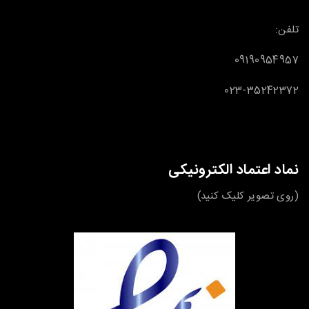
تلفن:
09190954957
023-35242372
نماد اعتماد الکترونیکی
(روی تصویر کلیک کنید)