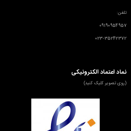
تلفن:
09190954957
023-35242372
نماد اعتماد الکترونیکی
(روی تصویر کلیک کنید)