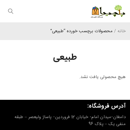
خانه
/
محصولات برچسب خورده “طبیعی”
طبیعی
هیچ محصولی یافت نشد.
آدرس فروشگاه:
دامغان-میدان امام- خیابان 12 فروردین- پاساژ ولیعصر – طبقه
منفی یک – پلاک 96