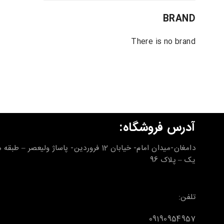
BRAND
There is no brand
آدرس فروشگاه:
دامغان-میدان امام- خیابان 12 فروردین- پاساژ ولیعصر – طب
یک – پلاک 96
تلفن:
09190954957