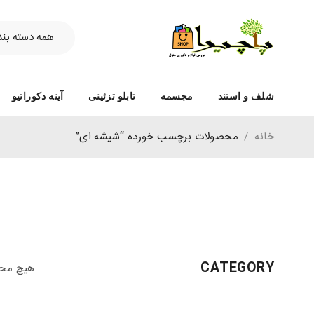
شلف و استند
مجسمه
تابلو تزئینی
آینه دکوراتیو
خانه
/
محصولات برچسب خورده “شیشه ای”
CATEGORY
هیچ محص