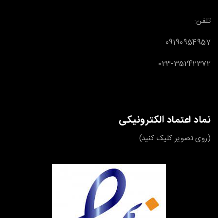
تلفن:
09190954957
023-35242372
نماد اعتماد الکترونیکی
(روی تصویر کلیک کنید)