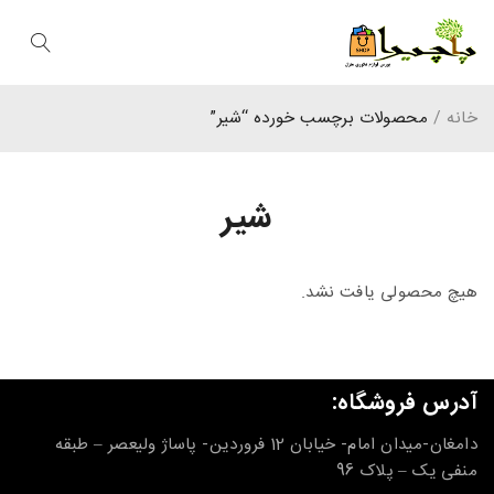
خانه
/
محصولات برچسب خورده “شیر”
شیر
هیچ محصولی یافت نشد.
آدرس فروشگاه:
دامغان-میدان امام- خیابان 12 فروردین- پاساژ ولیعصر – طبقه
منفی یک – پلاک 96