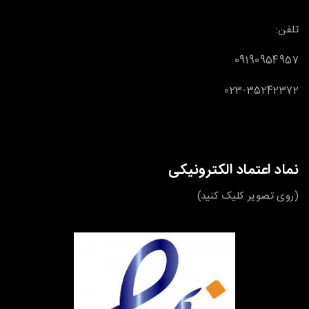
تلفن:
09190954957
023-35242372
نماد اعتماد الکترونیکی
(روی تصویر کلیک کنید)