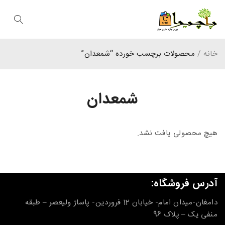
خانه
/
محصولات برچسب خورده “شمعدان”
شمعدان
هیچ محصولی یافت نشد.
آدرس فروشگاه:
دامغان-میدان امام- خیابان 12 فروردین- پاساژ ولیعصر – طبقه
منفی یک – پلاک 96