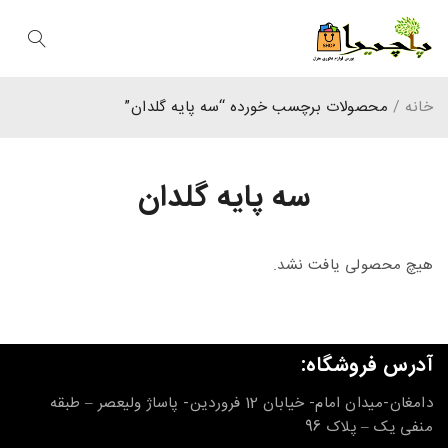
خانه
/
محصولات برچسب خورده “سه پایه گلدان”
سه پایه گلدان
هیچ محصولی یافت نشد.
آدرس فروشگاه:
دامغان-میدان امام- خیابان 12 فروردین- پاساژ ولیعصر – طبقه
منفی یک – پلاک 96