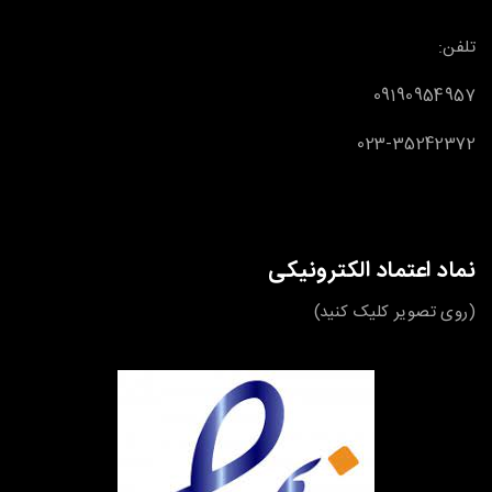
تلفن:
09190954957
023-35242372
نماد اعتماد الکترونیکی
(روی تصویر کلیک کنید)