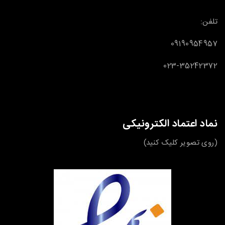
تلفن:
09190954957
023-35242372
نماد اعتماد الکترونیکی
(روی تصویر کلیک کنید)