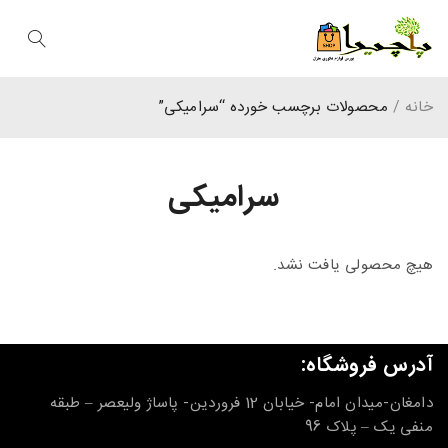
خانه
/
محصولات برچسب خورده “سرامیکی”
سرامیکی
هیچ محصولی یافت نشد.
آدرس فروشگاه:
دامغان-میدان امام- خیابان 12 فروردین- پاساژ ولیعصر – طبقه
منفی یک – پلاک 96