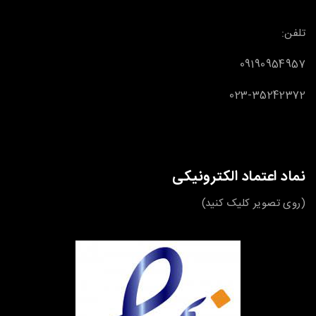
تلفن:
09190954957
023-35242372
نماد اعتماد الکترونیکی
(روی تصویر کلیک کنید)