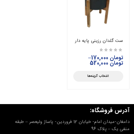
ست گلدان رزینی پایه دار
تومان
170,000
–
از 5
تومان
520,000
انتخاب گزینه‌ها
آدرس فروشگاه:
دامغان-میدان امام- خیابان 12 فروردین- پاساژ ولیعصر – طبقه
منفی یک – پلاک 96