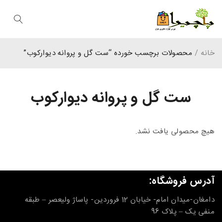
خانه
/
محصولات برچسب خورده “ست گل و پروانه دیوارکوب”
ست گل و پروانه دیوارکوب
هیچ محصولی یافت نشد.
آدرس فروشگاه:
دامغان-میدان امام- خیابان 12 فروردین- پاساژ ولیعصر – طبقه
منفی یک – پلاک 96