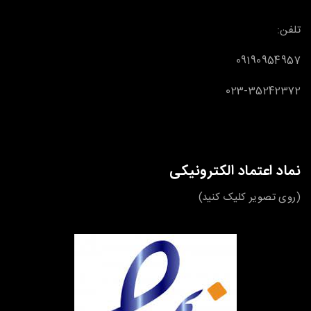
تلفن:
09190954957
023-35242372
نماد اعتماد الکترونیکی
(روی تصویر کلیک کنید)