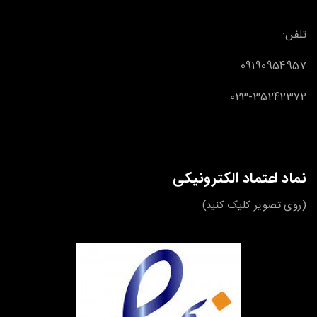
تلفن:
09190954957
023-35242372
نماد اعتماد الکترونیکی
(روی تصویر کلیک کنید)