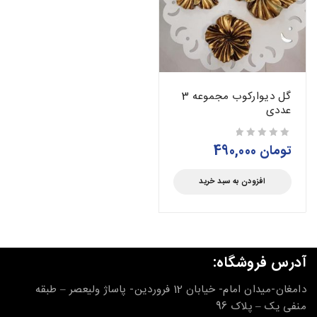
گل دیوارکوب مجموعه 3
عددی
تومان
490,000
از 5
افزودن به سبد خرید
آدرس فروشگاه:
دامغان-میدان امام- خیابان 12 فروردین- پاساژ ولیعصر – طبقه
منفی یک – پلاک 96