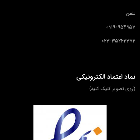
تلفن:
09190954957
023-35242372
نماد اعتماد الکترونیکی
(روی تصویر کلیک کنید)