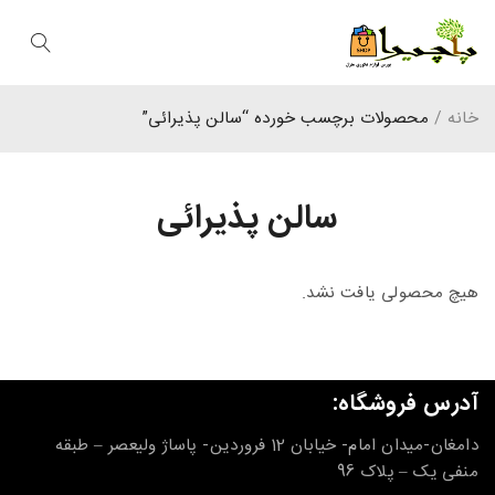
خانه
/
محصولات برچسب خورده “سالن پذیرائی”
سالن پذیرائی
هیچ محصولی یافت نشد.
آدرس فروشگاه:
دامغان-میدان امام- خیابان 12 فروردین- پاساژ ولیعصر – طبقه
منفی یک – پلاک 96