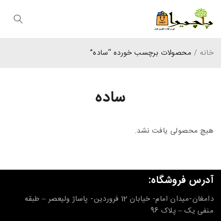
خانه
/
محصولات برچسب خورده “ساده”
ساده
هیچ محصولی یافت نشد.
آدرس فروشگاه:
دامغان-میدان امام- خیابان 12 فروردین- پاساژ ولیعصر – طبقه
منفی یک – پلاک 96