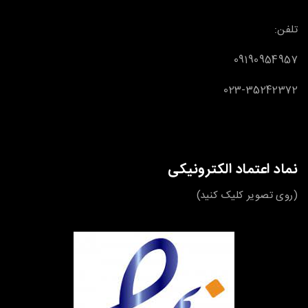
تلفن:
09190954957
023-35242372
نماد اعتماد الکترونیکی
(روی تصویر کلیک کنید)