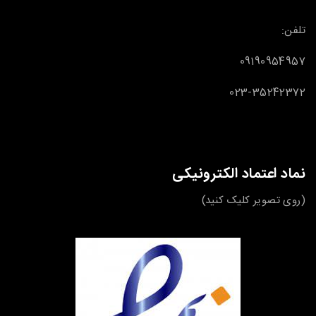
تلفن:
09190954957
023-35242372
نماد اعتماد الکترونیکی
(روی تصویر کلیک کنید)