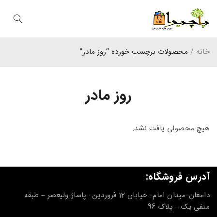
خانه
/
محصولات برچسب خورده “روز مادر”
روز مادر
هیچ محصولی یافت نشد.
آدرس فروشگاه:
دامغان-میدان امام- خیابان 12 فروردین- پاساژ ولیعصر – طبقه
منفی یک – پلاک 96