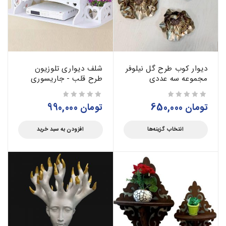
دیوار کوب طرح گل نیلوفر
شلف دیواری تلوزیون
مجموعه سه عددی
طرح قلب - جاریسوری
تومان
650,000
تومان
990,000
از 5
از 5
انتخاب گزینه‌ها
افزودن به سبد خرید