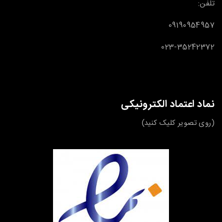
تلفن:
09190954957
023-35242372
نماد اعتماد الکترونیکی
(روی تصویر کلیک کنید)