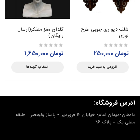
شلف دیواری چوبی طرح
گلدان مغز متفکر(ارسال
لوزی
رایگان)
تومان
250,000
تومان
1,650,000
از 5
از 5
افزودن به سبد خرید
انتخاب گزینه‌ها
آدرس فروشگاه:
دامغان-میدان امام- خیابان 12 فروردین- پاساژ ولیعصر – طبقه
منفی یک – پلاک 96