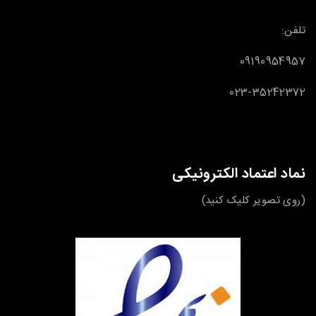
تلفن:
09190954957
023-35242372
نماد اعتماد الکترونیکی
(روی تصویر کلیک کنید)