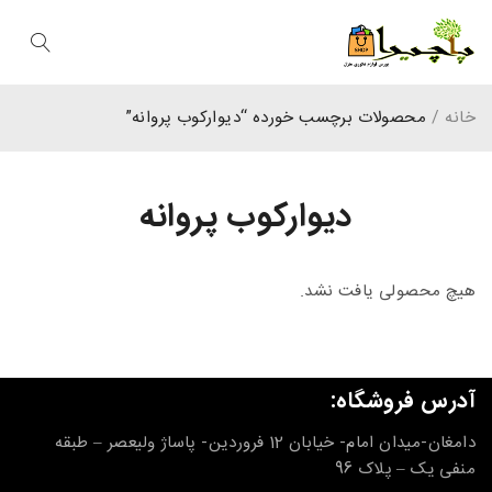
خانه
/
محصولات برچسب خورده “دیوارکوب پروانه”
دیوارکوب پروانه
هیچ محصولی یافت نشد.
آدرس فروشگاه:
دامغان-میدان امام- خیابان 12 فروردین- پاساژ ولیعصر – طبقه
منفی یک – پلاک 96