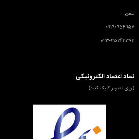
تلفن:
09190954957
023-35242372
نماد اعتماد الکترونیکی
(روی تصویر کلیک کنید)