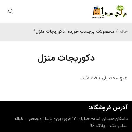
خانه
/
محصولات برچسب خورده “دکوریجات منزل”
دکوریجات منزل
هیچ محصولی یافت نشد.
آدرس فروشگاه:
دامغان-میدان امام- خیابان 12 فروردین- پاساژ ولیعصر – طبقه
منفی یک – پلاک 96