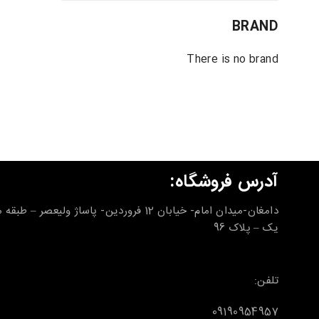
BRAND
There is no brand
آدرس فروشگاه:
دامغان-میدان امام- خیابان 12 فروردین- پاساژ ولیعصر – طب
یک – پلاک 96
تلفن:
09190954957