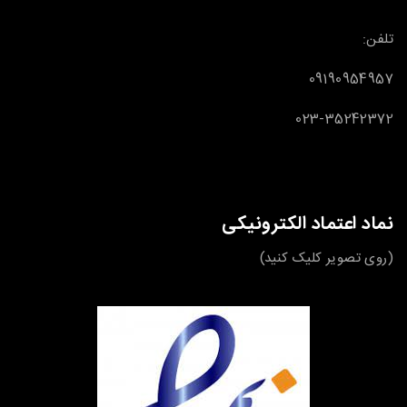
تلفن:
09190954957
023-35242372
نماد اعتماد الکترونیکی
(روی تصویر کلیک کنید)