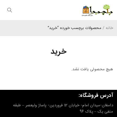
خانه
/
محصولات برچسب خورده “خرید”
خرید
هیچ محصولی یافت نشد.
آدرس فروشگاه:
دامغان-میدان امام- خیابان 12 فروردین- پاساژ ولیعصر – طبقه
منفی یک – پلاک 96